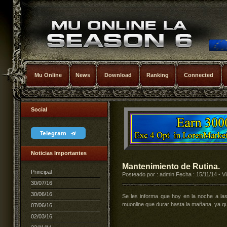
Mu Online
News
Download
Ranking
Connected
Social
Telegram
Noticias Importantes
Mantenimiento de Rutina.
Principal
Posteado por : admin Fecha : 15/11/14 - Vi
30/07/16
30/06/16
Se les informa que hoy en la noche a la
muonline que durar hasta la mañana, ya qu
07/06/16
02/03/16