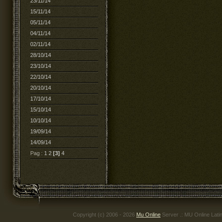
23/11/14
15/11/14
05/11/14
04/11/14
02/11/14
28/10/14
23/10/14
22/10/14
20/10/14
17/10/14
15/10/14
10/10/14
19/09/14
14/09/14
Pag :
1
2
[3]
4
Copyright (c) 2006 - 2026
Mu Online
Server .: MU Online Lati