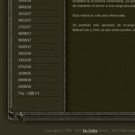
14/02/18
estabilice la economía venezolana, ya q
de mantener el server a una carga pesada 
30/01/18
15/12/17
Esta noticia es solo para Venezuela.
06/12/17
Se pondrán más opciones de recarga
17/11/17
BolivarCoin y Onix ya que estas pueden s
06/08/17
05/08/17
31/07/17
18/12/16
13/12/16
07/12/16
11/09/16
04/09/16
02/08/16
Pag :
1
[2]
3
4
Copyright (c) 2006 - 2026
Mu Online
Server .: MU Online Lati