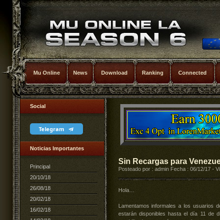
Mu Online
News
Download
Ranking
Connected
Social
Telegram
Noticias Importantes
Sin Recargas para Venezue
Principal
Posteado por : admin Fecha : 06/12/17 - V
20/10/18
26/08/18
Hola…
20/02/18
Lamentamos informales a los usuarios d
16/02/18
estarán disponibles hasta el día 11 de