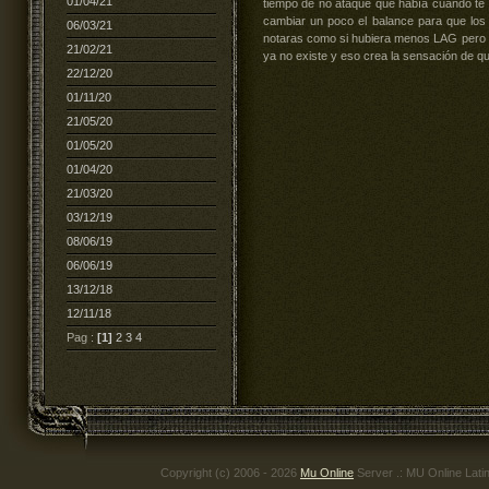
01/04/21
tiempo de no ataque que había cuando te a
cambiar un poco el balance para que los
06/03/21
notaras como si hubiera menos LAG pero l
21/02/21
ya no existe y eso crea la sensación de qu
22/12/20
01/11/20
21/05/20
01/05/20
01/04/20
21/03/20
03/12/19
08/06/19
06/06/19
13/12/18
12/11/18
Pag :
[1]
2
3
4
Copyright (c) 2006 - 2026
Mu Online
Server .: MU Online Lati