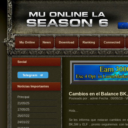
Mu Online
News
Download
Ranking
Connected
Social
Telegram
Noticias Importantes
Cambios en el Balance BK
Principal
Posteado por : admin Fecha : 06/06/19 - V
21/05/25
17/05/25
Hola…
25/07/22
Se les informa que notaran cambios en 
24/01/22
BK,SM y ELF , pronto seguiremos con la